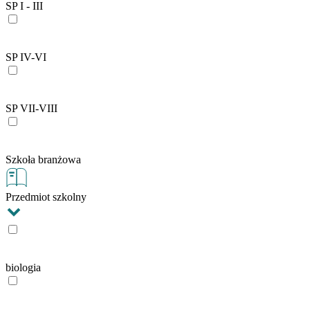
SP I - III
SP IV-VI
SP VII-VIII
Szkoła branżowa
Przedmiot szkolny
biologia