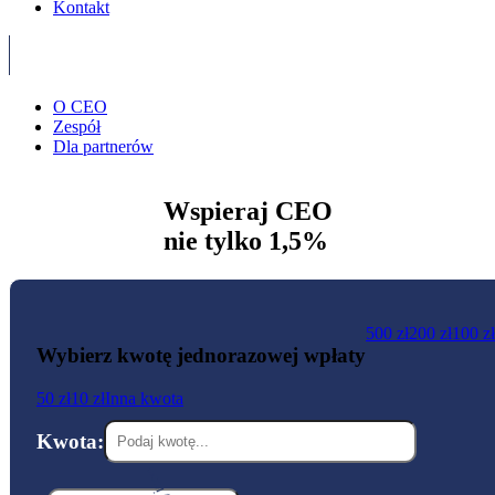
Kontakt
O CEO
Zespół
Dla partnerów
Wspieraj CEO
nie tylko 1,5%
500 zł
200 zł
100 zł
Wybierz kwotę jednorazowej wpłaty
50 zł
10 zł
Inna kwota
Kwota: